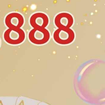
頁面
pk10程式
pk10預測
RG娛樂
Rg娛樂城
Rg娛樂城ptt
Rg娛樂城詐騙
Rg娛樂城評價
Rg娛樂城試玩
rg富遊
RG富遊彩票
RG平台
北京賽車
富游娛樂城
富遊娛樂城
富遊娛樂城詐騙
富遊娛樂城評價