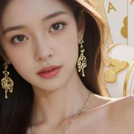
戲入口網站！
與良好的客戶服務
專業、最貼心的路線，每一位賽車玩家都可以在這裡享受到最為
，我們的任何細節都追求完美，
sa沙龍
娛
樂
是業內知名的專業遊
戲用戶提供最新、最優質的遊戲，致力於遊戲精細運作與良好的
年發展已成為最受賽車玩家喜愛的遊戲平台。