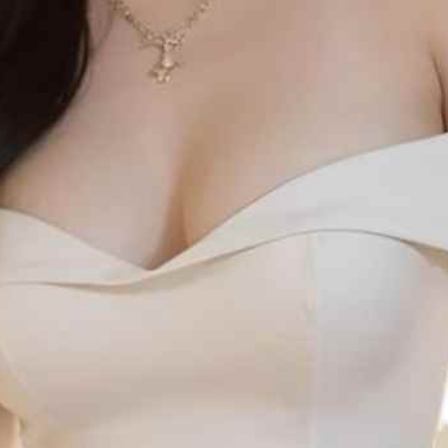
務得到了玩家的信任
憑藉先進的科技、敢於創新的精神以及優秀團隊服務得到了玩家
a娛樂城
擁有龐大的員工團隊，能够為產品提供良好的技術支援，
驗，依靠獨特遊戲效果，超强真實刺激體驗感，業界良好口碑和
境。
的北京賽車遊戲品牌
致力於打造最好的
北京賽車
遊戲交流社區，給天下賽車玩家提供