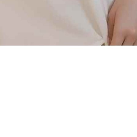
品帶來最佳的娛樂體驗
成立至今，傾全力為顧客營造一個良好的網上娛樂環境，目前
沙
博彩行業的精英，超專業的技術和經營團隊，希望可以通過提供
的服務來給客戶帶來最佳的線上娛樂體驗，多管道的與客戶的互
的需求，隨時關注客戶的意見及建議，舉辦更多的優惠及促銷活
多的回饋及驚喜。