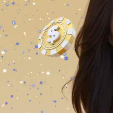
玩家不可錯過的遊
致力於遊戲精細運作
發
2019-05-27
我們一貫堅持走最
佈
分
Rg娛樂城詐騙
優質的五星級服務
日
類
戲平台，為廣大遊
期:
客戶服務，經過多