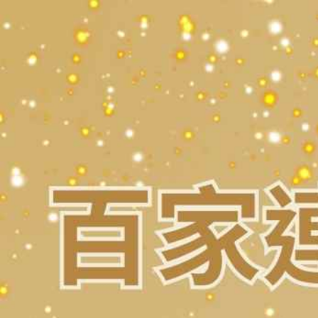
RG富遊娛樂城官方網站
RG富遊娛樂城官方網站為玩家提供北京賽車PK10遊戲品牌，
娛樂城不同於傳統的娛樂城代理，提供極速彩體育優惠。
作者:
admin