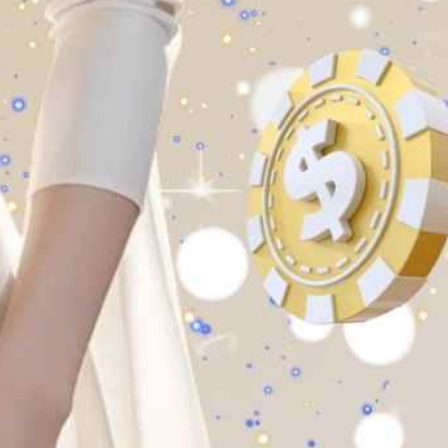
2025 年 2 月
2025 年 1 月
2024 年 12 月
2024 年 11 月
2024 年 10 月
2024 年 9 月
2024 年 8 月
2024 年 7 月
2024 年 6 月
2024 年 5 月
2024 年 4 月
2024 年 3 月
2024 年 2 月
2024 年 1 月
令
2023 年 12 月
2023 年 11 月
2023 年 10 月
2023 年 9 月
2023 年 8 月
2023 年 7 月
2023 年 5 月