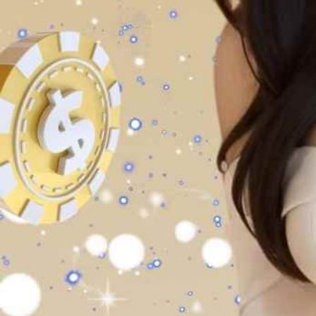
沙龍娛樂立足娛樂產
發
2019-08-22
沙龍娛樂
團隊於博
佈
分
未分類
家，我們將客戶當
日
類
你如果不知道該如
期:
就是你最佳的選擇
推薦最火爆，信譽最