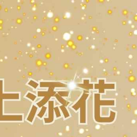
供安全可靠的富游程式預測服務，贏得了百萬用戶的青睞。RG富遊
搜
搜
尋
尋
關
鍵
字: