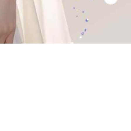
2023 年 4 月
2023 年 3 月
2023 年 2 月
2023 年 1 月
2022 年 12 月
2022 年 11 月
2022 年 10 月
2022 年 9 月
2022 年 8 月
2022 年 7 月
2022 年 6 月
2022 年 5 月
2022 年 4 月
2022 年 3 月
2022 年 2 月
2022 年 1 月
2021 年 12 月
2021 年 11 月
2021 年 10 月
2021 年 9 月
2021 年 8 月
2021 年 7 月