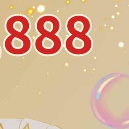
頁面
pk10程式
pk10預測
RG娛樂
Rg娛樂城
Rg娛樂城ptt
Rg娛樂城詐騙
Rg娛樂城評價
Rg娛樂城試玩
rg富遊
RG富遊彩票
RG平台
北京賽車
富游娛樂城
富遊娛樂城
富遊娛樂城詐騙
富遊娛樂城評價
惠