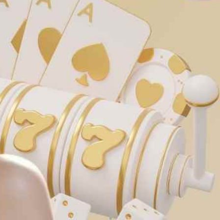
水
近期文章
告別單調生活！RG娛樂天天驚喜活動加碼送不完
顛覆傳統博弈視覺！富遊娛樂城頂級影音打造視
聽饗宴
富遊娛樂城用最真誠的福利，回饋每一位熱愛博
弈的你
玩轉指尖財富，RG娛樂帶你領略不一樣的博弈魅
力
告別繁瑣複雜的遊戲介面，富遊娛樂城用極簡美
學帶你直奔贏錢主題
的
近期留言
「
一位 WordPress 留言者
」於〈
Hello world!
哈囉！
〉發佈留言