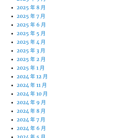
2025 年 8 月
2025 年 7 月
2025 年 6 月
2025 年 5 月
2025 年 4 月
2025 年 3 月
2025 年 2 月
2025 年 1 月
2024 年 12 月
2024 年 11 月
2024 年 10 月
2024 年 9 月
2024 年 8 月
2024 年 7 月
2024 年 6 月
2024 年 5 月