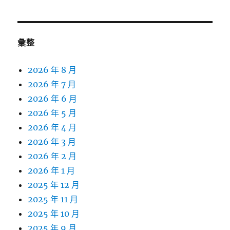
彙整
2026 年 8 月
2026 年 7 月
2026 年 6 月
2026 年 5 月
2026 年 4 月
2026 年 3 月
2026 年 2 月
2026 年 1 月
2025 年 12 月
2025 年 11 月
2025 年 10 月
2025 年 9 月