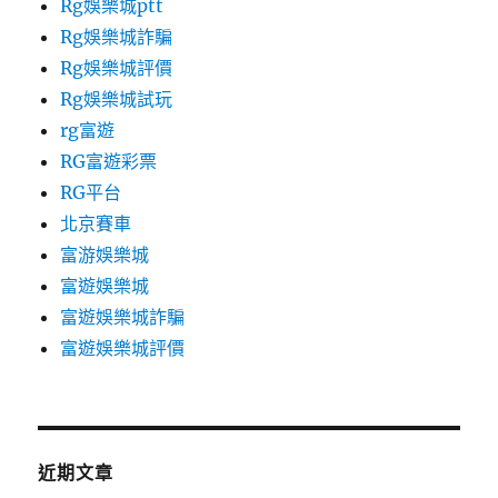
Rg娛樂城ptt
Rg娛樂城詐騙
Rg娛樂城評價
Rg娛樂城試玩
rg富遊
RG富遊彩票
RG平台
北京賽車
富游娛樂城
富遊娛樂城
富遊娛樂城詐騙
富遊娛樂城評價
近期文章