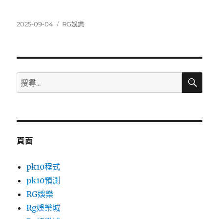
發
分
2025-09-04
RG娛樂
佈
類
日
期:
搜
搜
尋
尋
關
鍵
字:
頁面
pk10程式
pk10預測
RG娛樂
Rg娛樂城