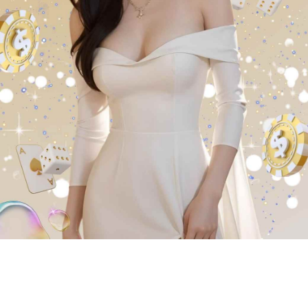
隊，獲得專業、及時的支持和協助，提供了豐富的捕
魚遊戲和安全、可靠的遊戲環境，同時還提供了百家
樂攻略和免費影城服務，富游娛樂城為玩家提供更好
的遊戲體驗。如果您是喜愛捕魚機遊崴的玩家，絕對
是一個值得一试的娱樂城。
發
分
2025-09-30
Rg娛樂城ptt
佈
類
日
期:
rg富遊是一家值得信賴的综合
性線上娱樂平台
rg富遊
擁有超多遊戲總類，專業的營運團隊，是線上
娛樂城優質的選擇之一，除了有24小時線上客服外，