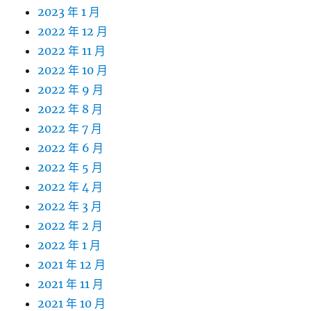
2023 年 1 月
2022 年 12 月
2022 年 11 月
2022 年 10 月
2022 年 9 月
2022 年 8 月
2022 年 7 月
2022 年 6 月
2022 年 5 月
2022 年 4 月
2022 年 3 月
2022 年 2 月
2022 年 1 月
2021 年 12 月
2021 年 11 月
2021 年 10 月