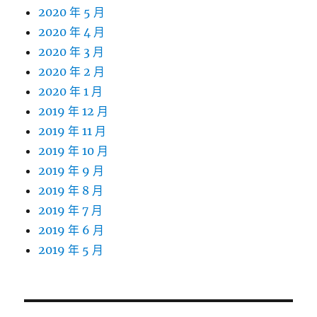
2020 年 5 月
2020 年 4 月
2020 年 3 月
2020 年 2 月
2020 年 1 月
2019 年 12 月
2019 年 11 月
2019 年 10 月
2019 年 9 月
2019 年 8 月
2019 年 7 月
2019 年 6 月
2019 年 5 月