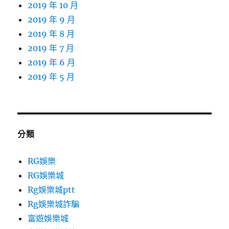
2019 年 10 月
2019 年 9 月
2019 年 8 月
2019 年 7 月
2019 年 6 月
2019 年 5 月
分類
RG娛樂
RG娛樂城
Rg娛樂城ptt
Rg娛樂城詐騙
富遊娛樂城