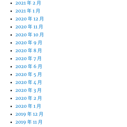
2021 年 2 月
2021 年 1 月
2020 年 12 月
2020 年 11 月
2020 年 10 月
2020 年 9 月
2020 年 8 月
2020 年 7 月
2020 年 6 月
2020 年 5 月
2020 年 4 月
2020 年 3 月
2020 年 2 月
2020 年 1 月
2019 年 12 月
2019 年 11 月