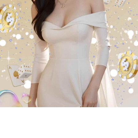
色、安全、健康的
北京賽車
遊戲，提供創意趣味的遊
戲體驗，讓這些玩家有效的進行遊戲，北京賽車更讓
這家遊戲中心如虎添翼，成為真正的得獎神器！
發
分
2023-05-12
富遊娛樂城
佈
類
日
期:
Q8娛樂城讓玩家在活潑生動的
投注介面，享受最公正的娛樂
Q8娛樂城
最熱門的遊戲就是真人娛樂系列，真人娛樂
系列讓玩家在家就有如親臨賭場現場的高級體驗，與
真人荷官互動，搭配精算過的高畫質鏡頭，創新完美
的領導品牌，有真人荷官陪你在線上玩，Q8娛樂城讓
玩家不用到實體的賭場或遊戲間，在家也能感受到最
真實的賭場遊戲體驗。