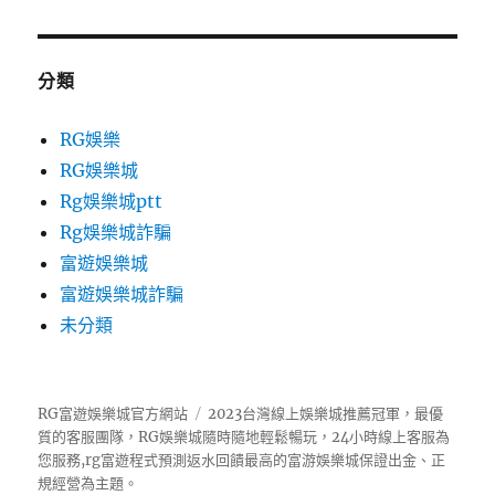
分類
RG娛樂
RG娛樂城
Rg娛樂城ptt
Rg娛樂城詐騙
富遊娛樂城
富遊娛樂城詐騙
未分類
RG富遊娛樂城官方網站
2023台灣線上娛樂城推薦冠軍，最優
質的客服團隊，RG娛樂城隨時隨地輕鬆暢玩，24小時線上客服為
您服務,rg富遊程式預測返水回饋最高的富游
娛樂城
保證出金、正
規經營為主題。