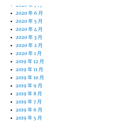
2020 年 7 月
2020 年 6 月
2020 年 5 月
2020 年 4 月
2020 年 3 月
2020 年 2 月
2020 年 1 月
2019 年 12 月
2019 年 11 月
2019 年 10 月
2019 年 9 月
2019 年 8 月
2019 年 7 月
2019 年 6 月
2019 年 5 月