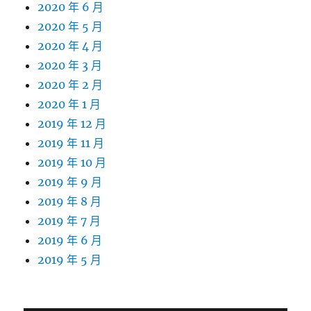
2020 年 6 月
2020 年 5 月
2020 年 4 月
2020 年 3 月
2020 年 2 月
2020 年 1 月
2019 年 12 月
2019 年 11 月
2019 年 10 月
2019 年 9 月
2019 年 8 月
2019 年 7 月
2019 年 6 月
2019 年 5 月