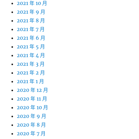
2021 年 10 月
2021 年 9 月
2021 年 8 月
2021 年 7 月
2021 年 6 月
2021 年 5 月
2021 年 4 月
2021 年 3 月
2021 年 2 月
2021 年 1 月
2020 年 12 月
2020 年 11 月
2020 年 10 月
2020 年 9 月
2020 年 8 月
2020 年 7 月