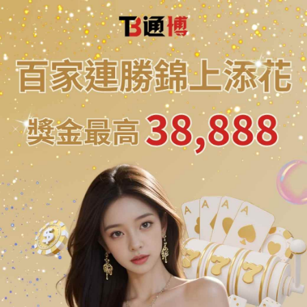
RG富遊娛樂城官方網站
富遊娛樂城點燃沉睡的冒險靈
魂！電子遊戲中的動漫與神話
史詩大冒險
你心中是否也曾有過一個成為英雄、去未知世界冒險
的夢想？
富遊娛樂城
將這個夢想與電子老虎機進行了
完美的跨界融合，我們推出了多款以動漫角色、北歐
神話、埃及金字塔探險為背景的主題電子遊戲，精美
的主角人物設定、引人入勝的過場動畫，搭配上隨著
劇情推進而變換的戰鬥音樂，讓您在拉動旋轉鍵的同