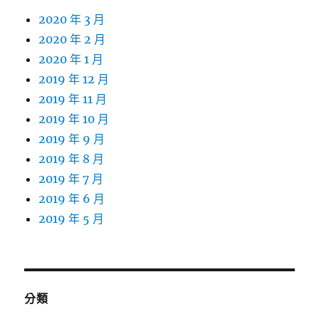
2020 年 3 月
2020 年 2 月
2020 年 1 月
2019 年 12 月
2019 年 11 月
2019 年 10 月
2019 年 9 月
2019 年 8 月
2019 年 7 月
2019 年 6 月
2019 年 5 月
分類