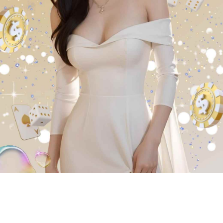
滿足不同玩家喜好。新人可免費試玩所有電子遊戲，
熟練後參與競技挑戰，贏取豐厚獎勵。富遊娛樂城用
革新電子遊戲，重塑線上娛樂新體驗。
作
發
分
admin
2026-02-12
富遊娛樂城
者
佈
類
日
期:
文
上一篇文章
章
RG娛樂城助力玩家快速兌換心儀獎
上
一
品，讓娛樂不僅收穫歡樂
導
篇
覽
文
章:
下一篇文章