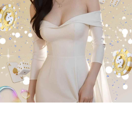
來享受，新手玩家可以透過遊戲規則及攻略來大展身
手。
作
發
分
admin
2025-09-11
RG娛樂城
者
佈
類
日
期:
文
上一篇文章
章
富游娛樂城讓玩家可以隨時隨地感受
上
一
賭場的氛圍
導
篇
覽
文
章:
下一篇文章
rg富遊讓新玩家能在不花錢的情況下
下
一
體驗遊戲
篇