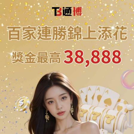
RG富遊娛樂城官方網站
富游娛樂城提供優質的服務和
娛樂選擇，帶來無限的遊戲樂
趣
富游娛樂城
不僅提供多樣的遊戲類型以滿足各種玩家
需求，還針對每種遊戲設計了獨特的優惠活動，讓玩
家共享樂趣，讓玩家安心享受遊戲，無需擔心資料外
洩風險。平台設有多層防護機制，防止未經授權的存
取，所有個人信息均受到嚴格保護，在這裡發掘未知
的寶藏，追求心靈自由與財富的成就。富游娛樂城擁