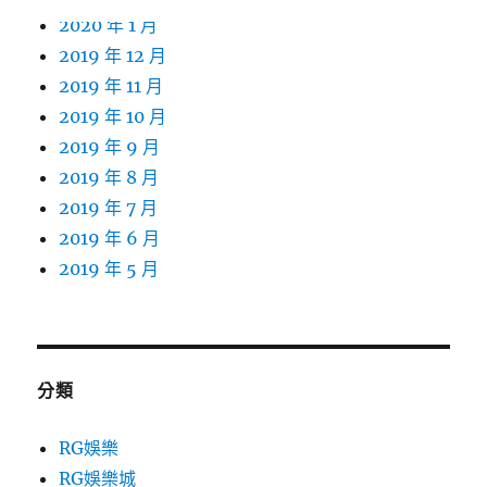
2020 年 1 月
2019 年 12 月
2019 年 11 月
2019 年 10 月
2019 年 9 月
2019 年 8 月
2019 年 7 月
2019 年 6 月
2019 年 5 月
分類
RG娛樂
RG娛樂城