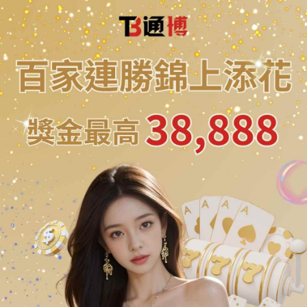
RG富遊娛樂城官方網站
RG富遊娛樂城官方網站手感真
實，絕對公平公正公開
RG富遊
娛樂城
官方網站所有遊戲軟體都是經由著名的
全美權威系統技術測試嚴格考核認可，確保系統隨機
產生的資料百分百精確無誤，提供多種多元的遊戲種
類，包括真人百家樂、體育投注、電子老虎機、彩
票、電競、棋牌和捕魚等，這樣的多樣性可以滿足不
同性質的玩家喜好，娛樂城提供流暢畫面，APP技
術，產品易用性、設備兼容性，降低用戶使用和學習