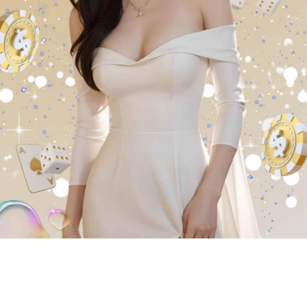
上賭場最佳合作夥伴，讓每位無經驗玩家能找到適合
的線上博弈娛樂品牌及好的娛樂城評價網站，不被欺
騙。
作
發
分
admin
2024-10-25
RG娛樂城
者
佈
類
日
期:
文
上一篇文章
章
富游娛樂城讓每位玩家有賓至如歸，
上
一
親臨賭城的至上的尊榮感
導
篇
覽
文
章:
下一篇文章
rg富遊提供多種不同的博弈遊戲，讓
下
一
用戶隨時隨地都能享受遊戲的樂趣