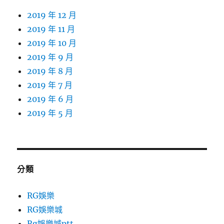
2020 年 1 月
2019 年 12 月
2019 年 11 月
2019 年 10 月
2019 年 9 月
2019 年 8 月
2019 年 7 月
2019 年 6 月
2019 年 5 月
分類
RG娛樂
RG娛樂城
Rg娛樂城ptt