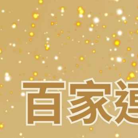
RG富遊娛樂城官方網站
RG富遊娛樂城官方網站為玩家提供北京賽車PK10遊戲品牌，
娛樂城不同於傳統的娛樂城代理，提供極速彩體育優惠。
RG富遊娛樂城官方
不到的特色遊戲