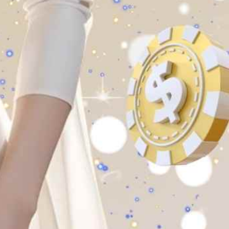
2025 年 2 月
2025 年 1 月
2024 年 12 月
2024 年 11 月
2024 年 10 月
2024 年 9 月
2024 年 8 月
2024 年 7 月
2024 年 6 月
2024 年 5 月
2024 年 4 月
2024 年 3 月
2024 年 2 月
2024 年 1 月
2023 年 12 月
2023 年 11 月
2023 年 10 月
2023 年 9 月
2023 年 8 月
2023 年 7 月
2023 年 5 月