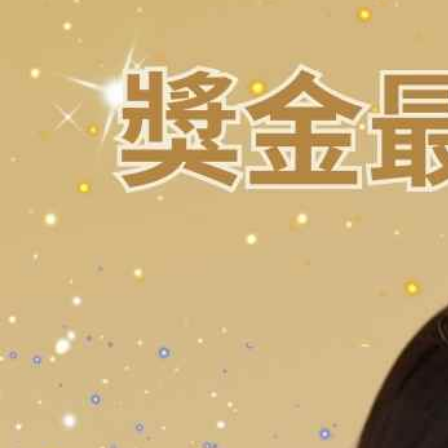
RG富遊
娛樂城
官
育投注、角子老虎
作
admin
的線上百家樂、骰
者
發
2024-03-16
找冷門又特別的遊
佈
分
Rg娛樂城詐騙
日
類
期:
文
上一篇文章
章
富遊娛樂城讓玩家在活潑生動
上
一
導
篇
覽
文
下一篇文章
章: