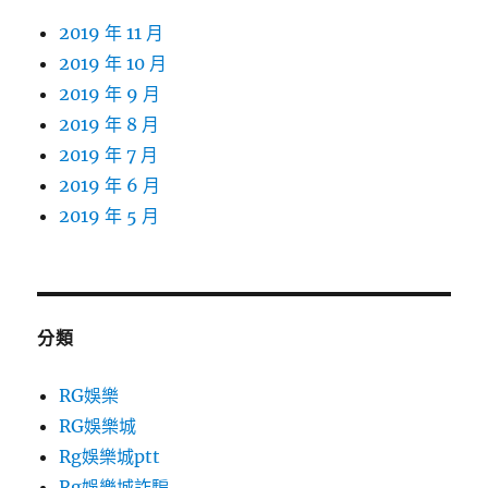
2019 年 12 月
2019 年 11 月
2019 年 10 月
2019 年 9 月
2019 年 8 月
2019 年 7 月
2019 年 6 月
2019 年 5 月
分類
RG娛樂
RG娛樂城
Rg娛樂城ptt
Rg娛樂城詐騙