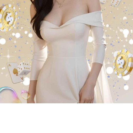
作
發
分
admin
2023-02-28
Rg娛樂城詐騙
者
佈
類
日
期:
文
上一篇文章
章
q8娛樂新奇的各類博奕遊戲隨你暢
上
一
遊，給您最不一樣的博彩體驗
導
篇
覽
文
章:
下一篇文章
北京賽車擁有更好的享受與樂趣，可
下
一
靠的娛樂好選擇
篇
文
章: