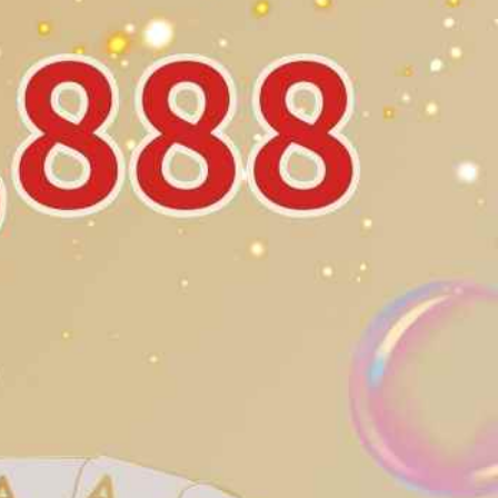
頁面
提
不
pk10程式
pk10預測
RG娛樂
Rg娛樂城
Rg娛樂城ptt
Rg娛樂城詐騙
Rg娛樂城評價
Rg娛樂城試玩
rg富遊
RG富遊彩票
RG平台
北京賽車
富游娛樂城
富遊娛樂城
富遊娛樂城詐騙
富遊娛樂城評價