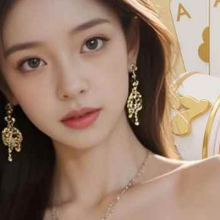
、各款遊戲盡你挑選