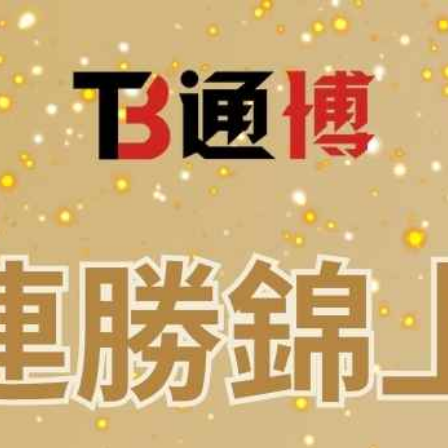
RG娛樂平台給玩家提供最新鮮的賽車資訊和業內熱評，為註冊送體驗金玩家提
專業多元的內容，給你不