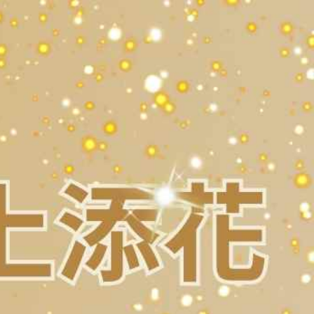
供安全可靠的富游程式預測服務，贏得了百萬用戶的青睞。RG富遊
一
搜
搜
尋
尋
關
鍵
字: