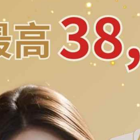
站擁有最專業優質的客戶服務，我們設有客戶服務部門，將為您
間斷的友善和專業的客戶諮詢服務，我們秉持以客為尊的態度，
客戶需求是本公司引以為傲的經營理念，冀望能創造出嶄新的線
達到多方普及的目的，成為具有領導指標性的娛樂網站。
的投注介面，享受最公正的娛樂