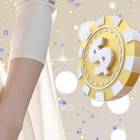
2025 年 2 月
2025 年 1 月
2024 年 12 月
2024 年 11 月
2024 年 10 月
2024 年 9 月
2024 年 8 月
2024 年 7 月
2024 年 6 月
2024 年 5 月
2024 年 4 月
2024 年 3 月
2024 年 2 月
2024 年 1 月
2023 年 12 月
2023 年 11 月
2023 年 10 月
2023 年 9 月
2023 年 8 月
2023 年 7 月
2023 年 5 月