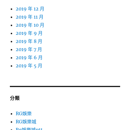
2020 年 1 月
2019 年 12 月
2019 年 11 月
2019 年 10 月
2019 年 9 月
2019 年 8 月
2019 年 7 月
2019 年 6 月
2019 年 5 月
分類
RG娛樂
RG娛樂城
Rg娛樂城ptt