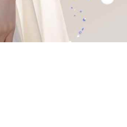
2023 年 4 月
2023 年 3 月
2023 年 2 月
2023 年 1 月
2022 年 12 月
2022 年 11 月
2022 年 10 月
2022 年 9 月
2022 年 8 月
2022 年 7 月
2022 年 6 月
2022 年 5 月
2022 年 4 月
2022 年 3 月
2022 年 2 月
2022 年 1 月
2021 年 12 月
2021 年 11 月
2021 年 10 月
2021 年 9 月
2021 年 8 月
2021 年 7 月