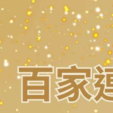
RG富遊娛樂城官方網站
RG富遊娛樂城官方網站為玩家提供北京賽車PK10遊戲品牌，
娛樂城不同於傳統的娛樂城代理，提供極速彩體育優惠。
Q8娛樂城給你在玩
多的刺激的玩法等你