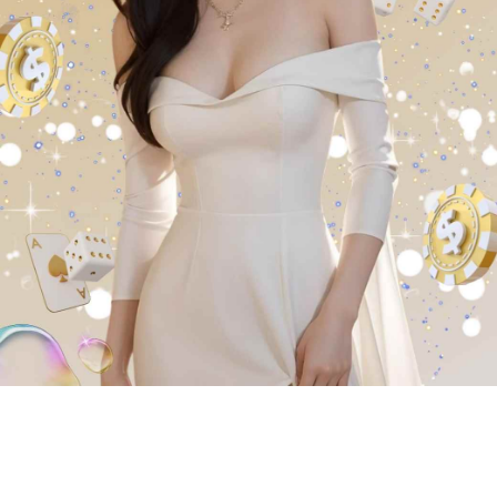
日
期:
文
上一篇文章
章
Q8娛樂城給你帶到無限歡樂的棋牌競
上
一
技遊戲，助你得到更好的歡樂時光
導
篇
覽
文
章:
下一篇文章
Q8娛樂城給你在玩遊戲的途中不覺得
下
一
無聊，更多的刺激的玩法等你來體驗
篇
文
章:
搜
搜