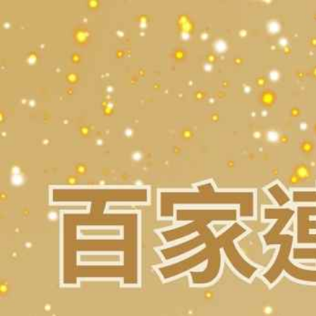
RG富遊娛樂城官方網站
RG富遊娛樂城官方網站為玩家提供北京賽車PK10遊戲品牌，
娛樂城不同於傳統的娛樂城代理，提供極速彩體育優惠。
娛樂城體驗金更多精
來挑戰