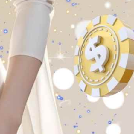
2025 年 2 月
2025 年 1 月
2024 年 12 月
2024 年 11 月
2024 年 10 月
2024 年 9 月
2024 年 8 月
2024 年 7 月
2024 年 6 月
2024 年 5 月
2024 年 4 月
2024 年 3 月
2024 年 2 月
2024 年 1 月
2023 年 12 月
2023 年 11 月
2023 年 10 月
2023 年 9 月
2023 年 8 月
2023 年 7 月
2023 年 5 月