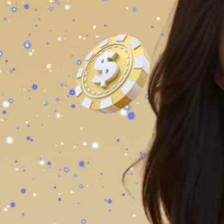
下一篇文章
Q8娛樂城24小時線上對戰，
下
一
篇
文
章: