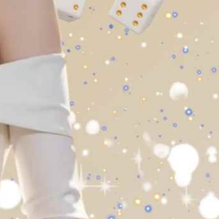
彙整
2026 年 8 月
2026 年 7 月
2026 年 6 月
2026 年 5 月
2026 年 4 月
2026 年 3 月
2026 年 2 月
2026 年 1 月
2025 年 12 月
2025 年 11 月
2025 年 10 月
2025 年 9 月
2025 年 8 月
2025 年 7 月
2025 年 6 月
2025 年 5 月
2025 年 4 月
2025 年 3 月