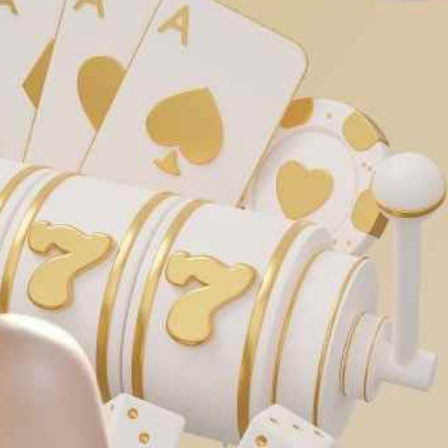
近期文章
富遊娛樂城真人百家樂、運彩投注，滿足你對贏
錢的渴望
RG娛樂城返水福利大升級，打越多賺越多超有感
告別單調生活！RG娛樂天天驚喜活動加碼送不完
顛覆傳統博弈視覺！富遊娛樂城頂級影音打造視
聽饗宴
富遊娛樂城用最真誠的福利，回饋每一位熱愛博
弈的你
近期留言
「
一位 WordPress 留言者
」於〈
Hello world!
哈囉！
〉發佈留言