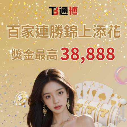
RG富遊娛樂城官方網站
sa沙龍娛樂刺激的真人PK，
給你酣暢淋漓的體驗
想要體驗最勁爆的遊戲？
sa沙龍娛樂
為你推薦多款不
錯的真人遊戲，豐富多樣的玩法輕鬆上手，智慧一鍵
隨機配桌，數萬人同台對決，極速開場，不用等候，
享受精彩刺激的博弈感，千萬真人玩家線上同台與你
對戰，sa沙龍娛樂愉悅的背景愉悅給你身臨其境的感
受，精彩人生從此開啟。
作
發
分
admin
2021-06-18
Rg娛樂城詐騙