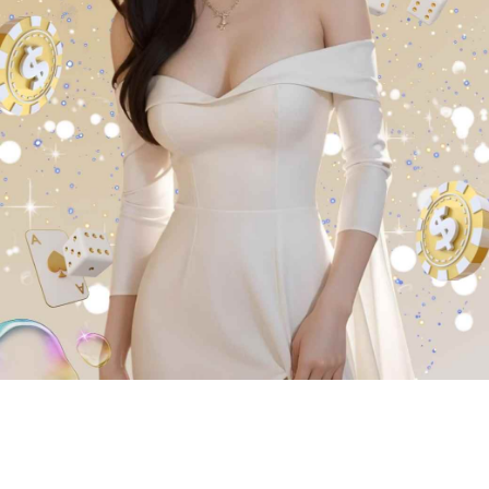
日
期:
文
上一篇文章
章
sa娛樂城多種玩法任你挑選，體驗刺
上
一
激的真人博弈
導
篇
覽
文
章:
下一篇文章
沙龍娛樂打造全新的遊戲，百萬彩金
下
一
得主就是你
篇
文
章:
搜
搜