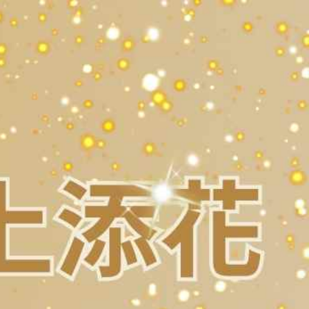
供安全可靠的富游程式預測服務，贏得了百萬用戶的青睞。RG富遊
搜
搜
尋
尋
關
鍵
字: