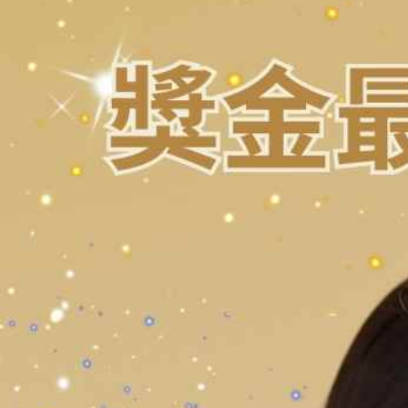
現實生活中，身邊
的會員玩家打造一
作
admin
目標，打造出更多
者
發
2021-03-04
佈
分
Rg娛樂城詐騙
日
類
期:
文
上一篇文章
章
sa娛樂城遊戲的玩法豐富，
上
一
導
篇
覽
文
下一篇文章
章: