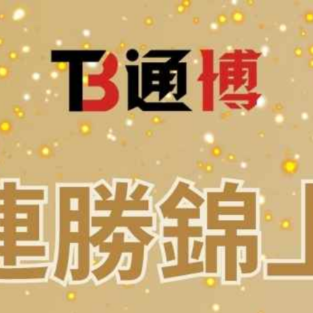
RG娛樂平台給玩家提供最新鮮的賽車資訊和業內熱評，為註冊送體驗金玩家提
樂帶來的樂趣，保證讓你玩