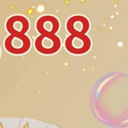
頁面
pk10程式
pk10預測
RG娛樂
Rg娛樂城
Rg娛樂城ptt
Rg娛樂城詐騙
Rg娛樂城評價
Rg娛樂城試玩
rg富遊
RG富遊彩票
RG平台
北京賽車
富游娛樂城
富遊娛樂城
富遊娛樂城詐騙
富遊娛樂城評價