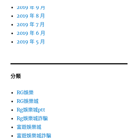
2019 年 9 月
2019 年 8 月
2019 年 7 月
2019 年 6 月
2019 年 5 月
分類
RG娛樂
RG娛樂城
Rg娛樂城ptt
Rg娛樂城詐騙
富遊娛樂城
富遊娛樂城詐騙