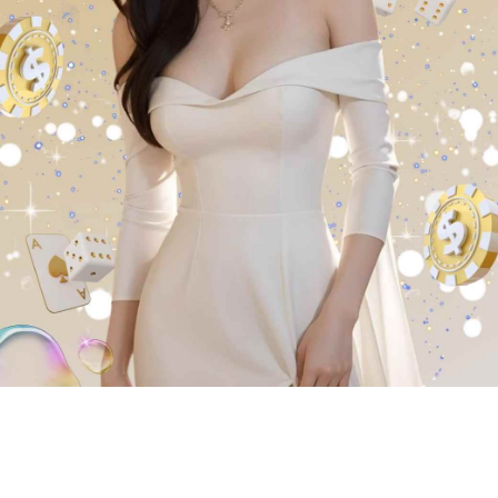
者
佈
類
日
期:
文
上一篇文章
章
讓年輕男女可以隨時隨地通過手機進
上
一
行北京賽車遊戲
導
篇
覽
文
章:
下一篇文章
你可以在沙龍娛樂感受一場驚心動魄
下
一
的人機對戰之旅
篇
文
章: