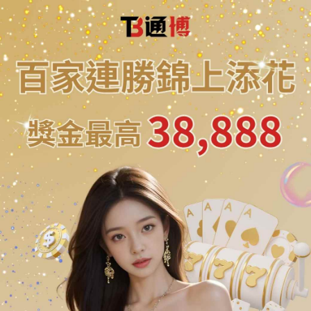
RG富遊娛樂城官方網站
sa娛樂城為玩家推薦現時人氣
超級火爆的遊戲
博弈就是無處不在的真實策略“遊戲”，
sa娛樂城
為各
位玩家提供最新熱門博弈手遊，超多玩法等你體驗，
超多精彩因你而存在，喜歡玩遊戲、喜歡體驗樂趣的
小夥伴趕緊下載體驗，給你前所未有的體驗，給你超
凡絕倫的享受。
作
發
分
admin
2020-06-17
富遊娛樂城詐騙