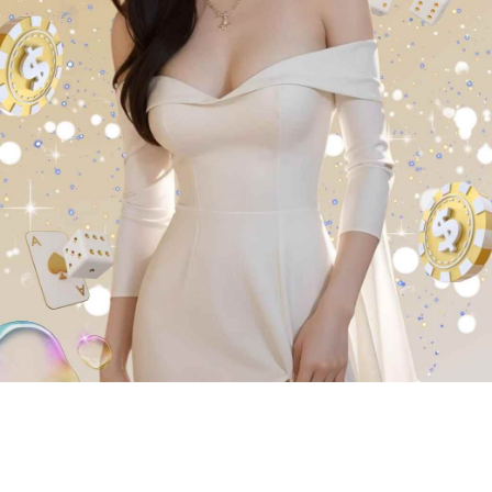
者
佈
類
日
期:
文
上一篇文章
章
sa沙龍娛樂打造一個便捷、穩定、安
上
一
全的平台
導
篇
覽
文
章:
下一篇文章
sa娛樂城為玩家推薦現時人氣超級火
下
一
爆的遊戲
篇
文
章: