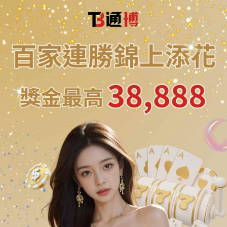
RG富遊娛樂城官方網站
玩家在這裡可以無憂的暢享在
網絡的精彩世界裏
沙龍娛樂
給您多樣化賭場遊戲滿足不同玩家，推薦遊
戲的玩法簡單容易上手，奢華風格、擬真現場，讓玩
家一次玩個夠，多種玩法，讓您不用花大錢買機票，
就可玩到賭場的多款遊戲，最真實的瞇牌感受，自己
在家也可以玩到嗨，讓你玩遊戲時手氣旺旺，輕輕鬆
鬆變成賭神。
作
發
分
admin
2020-03-17
未分類