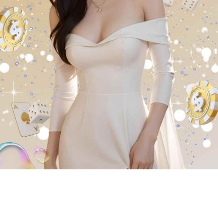
者
佈
類
日
期:
文
上一篇文章
章
推薦sa娛樂城贏得了百萬用戶的青睞
上
一
導
篇
覽
文
下一篇文章
章:
推薦北京賽車成了許多人暇時娛樂的
下
一
首選
篇
文
章:
搜
搜
尋