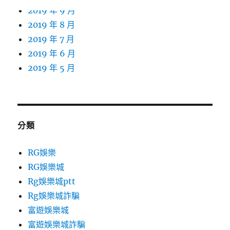
2019 年 9 月
2019 年 8 月
2019 年 7 月
2019 年 6 月
2019 年 5 月
分類
RG娛樂
RG娛樂城
Rg娛樂城ptt
Rg娛樂城詐騙
富遊娛樂城
富遊娛樂城詐騙