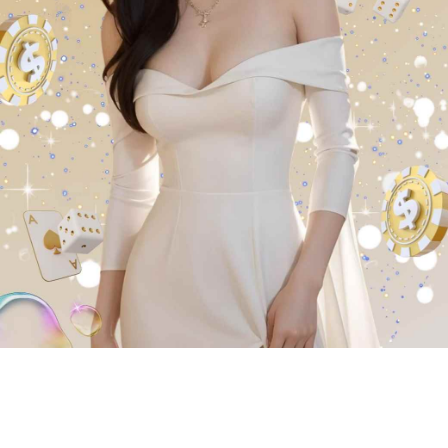
作
發
分
admin
2019-06-15
Rg娛樂城詐騙
者
佈
類
日
期:
文
上一篇文章
章
每个玩家在这里可以得到最公平的竞
上
一
技待遇
導
篇
覽
文
章:
下一篇文章
台灣賽車娛樂平台深受廣大精英的喜
下
一
愛
篇
文
章: